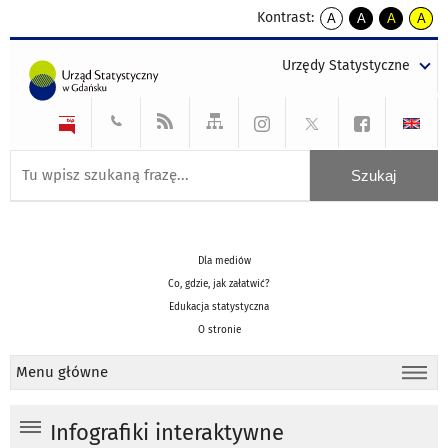
Kontrast:
A
A
A
A
kontrast
kontrast
kontrast
kontra
domyślny
biały
żółty
czarny
Urzędy Statystyczne
tekst
tekst
tekst
na
na
na
czarnym
czarnym
żółtym
Dla mediów
Co, gdzie, jak załatwić?
Edukacja statystyczna
O stronie
Menu główne
Infografiki interaktywne