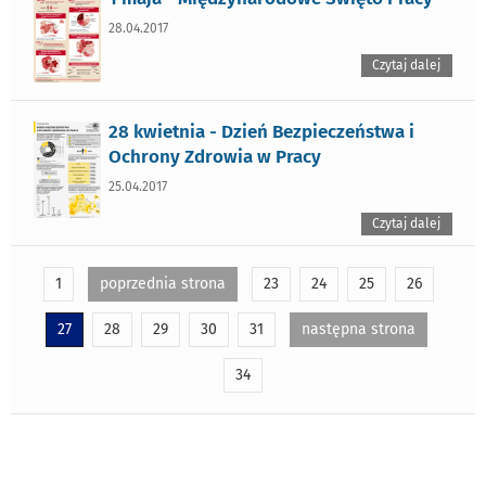
28.04.2017
Czytaj dalej
28 kwietnia - Dzień Bezpieczeństwa i
Ochrony Zdrowia w Pracy
25.04.2017
Czytaj dalej
1
poprzednia strona
23
24
25
26
27
28
29
30
31
następna strona
34